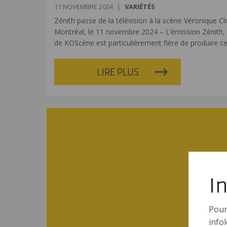
11 NOVEMBRE 2024
|
VARIÉTÉS
Zénith passe de la télévision à la scène Véronique Cl
Montréal, le 11 novembre 2024 – L’émission Zénith, q
de KOScène est particulièrement fière de produire 
LIRE PLUS
I
Pour
infol