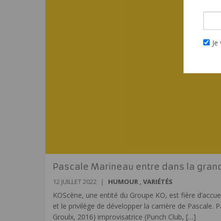
Je 
Pascale Marineau entre dans la grand
12 JUILLET 2022
|
HUMOUR
,
VARIÉTÉS
KOScène, une entité du Groupe KO, est fière d’accueil
et le privilège de développer la carrière de Pascale
Groulx, 2016) improvisatrice (Punch Club,
[…]