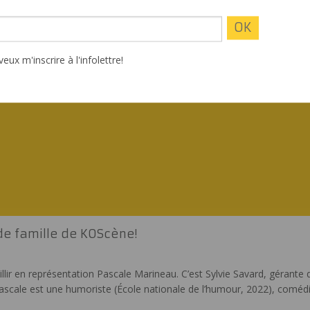
veux m'inscrire à l'infolettre!
e famille de KOScène!
lir en représentation Pascale Marineau. C’est Sylvie Savard, gérante d
. Pascale est une humoriste (École nationale de l’humour, 2022), coméd