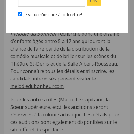
enfants, les auditions seront publiques et se
tiendront en mars et en avril à Montréal, à
Je veux m'inscrire à l'infolettre!
Québec et dans d’autres villes qui seront
annoncées prochainement. L’équipe de
La
mélodie du bonheur
recherche donc une dizaine
d’enfants âgés entre 5 à 17 ans qui auront la
chance de faire partie de la distribution de la
comédie musicale et de briller sur les scènes du
Théâtre St-Denis et de la Salle Albert-Rousseau.
Pour connaître tous les détails et s’inscrire, les
candidats intéressés peuvent
visiter le
melodiedubonheur.com
.
Pour les autres rôles (Maria, Le Capitaine, la
Soeur supérieure, etc.), les auditions seront
réservées à la colonie artistique. Les détails pour
ces auditions sont également disponibles
sur le
site officiel du spectacle
.