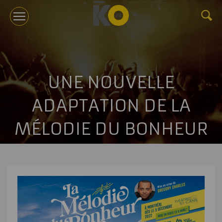
KOTV
UNE NOUVELLE
À PROPOS
ADAPTATION DE LA
TOURNÉES
MÉLODIE DU BONHEUR
ÉVÉNEMENTS CORPORATIFS ET CONFÉRENCES
GÉRANCE
NOUVELLES
BILLETTERIE
NOUS JOINDRE