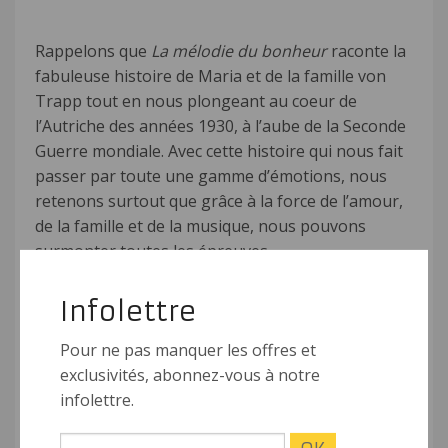
Rappelons que
La mélodie du bonheur
raconte la
fabuleuse histoire de Maria et de la famille von
Trapp tout en nous plongeant au coeur de
l’Autriche des années 1930, à l’aube de la Seconde
Guerre mondiale. Avec cette histoire qui nous fait
passer par toute une gamme d’émotions, nous
retenons surtout que grâce à la force de l’amour,
de la famille et de la musique, nous pouvons
surmonter toutes les épreuves.
Infolettre
Auditions à venir
Pour ne pas manquer les offres et
exclusivités, abonnez-vous à notre
Les rôles pour cette comédie musicale ne sont pas
infolettre.
encore distribués et les auditions auront lieu dans
les prochaines semaines. Pour tous les rôles des