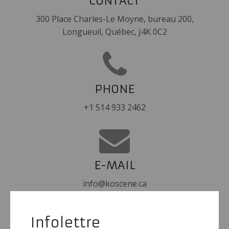
CONTACT
300 Place Charles-Le Moyne, bureau 200,
Longueuil, Québec, J4K 0C2
PHONE
+1 514 933 2462
E-MAIL
info@koscene.ca
Infolettre