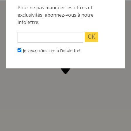
Pour ne pas manquer les offres et
exclusivités, abonnez-vous à notre
infolettre.
This page can't load Google Maps correctly.
OK
Do you own this website?
Je veux m'inscrire à l'infolettre!