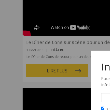
Le Dîner de Cons sur scène pour un d
13 MAI 2015
|
THÉÂTRE
Le Dîner de Cons de retour pour un deuxième été!
I
LIRE PLUS
Pour
infol
Je 