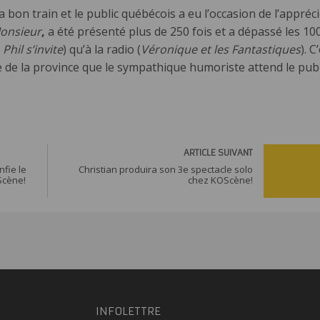
a bon train et le public québécois a eu l’occasion de l’appréc
onsieur
,
a été présenté plus de 250 fois et a dépassé les 10
Phil s’invite
) qu’à la radio (
Véronique et les Fantastiques
). C
e de la province que le sympathique humoriste attend le pub
ARTICLE
ARTICLE SUIVANT
SUIVANT
nfie le
Christian produira son 3e spectacle solo
Scène!
chez KOScène!
Christian
produira
son 3e
spectacle
solo chez
KOScène!
INFOLETTRE