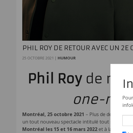
PHIL ROY DE RETOUR AVEC UN 2E
25 OCTOBRE 2021
|
HUMOUR
Phil Roy
de ret
I
one-ma
Pour
infol
Montréal, 25 octobre 2021
– Plus de deux ans ap
un tout nouveau spectacle intitulé tout simpleme
Montréal les 15 et 16 mars 2022
et à la
Salle Al