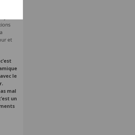
oy.ca
.
n’y
xions
la
ur et
c’est
ynamique
avec le
r.
pas mal
c’est un
moments