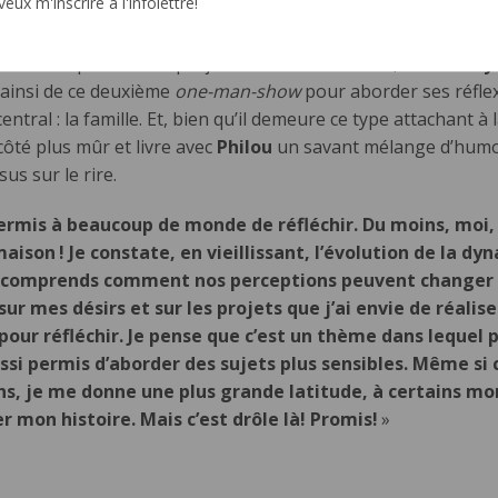
veux m'inscrire à l'infolettre!
ntations de la tournée sont en vente dès maintenant au
philr
 sur son passé et de projections vers son futur, et
Phil Roy
 ainsi de ce deuxième
one-man-show
pour aborder ses réfle
ral : la famille. Et, bien qu’il demeure ce type attachant à 
côté plus mûr et livre avec
Philou
un savant mélange d’humo
us sur le rire.
permis à beaucoup de monde de réfléchir. Du moins, moi, 
 maison
! Je constate, en vieillissant, l’évolution de la d
 Je comprends comment nos perceptions peuvent changer 
r mes désirs et sur les projets que j’ai envie de réalise
 pour réfléchir. Je pense que c’est un thème dans lequel 
ssi permis d’aborder des sujets plus sensibles. Même si 
gens, je me donne une plus grande latitude, à certains 
er mon histoire. Mais c’est drôle là! Promis!
»