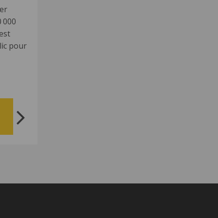
ier
0 000
’est
lic pour