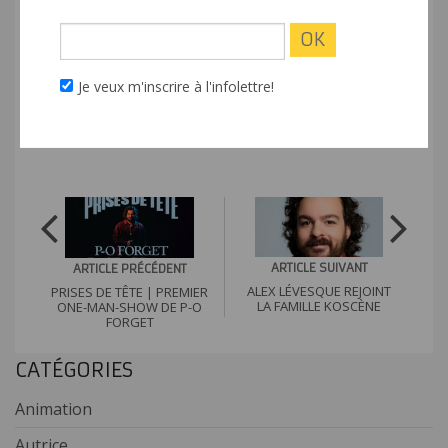
événements d’envergure.
Bref, Michelle Furtado est une artiste
Je veux m'inscrire à l'infolettre!
multidisciplinaire et KOScène est très heureux de
la compter parmi ses rangs.
ARTICLE SUIVANT
ARTICLE PRÉCÉDENT
ALEX LÉVESQUE REJOINT
PRISES DE TÊTE | PREMIER
LA FAMILLE KOSCÈNE
ONE-MAN-SHOW DE P-O
FORGET
CATÉGORIES
Animation
Autrice