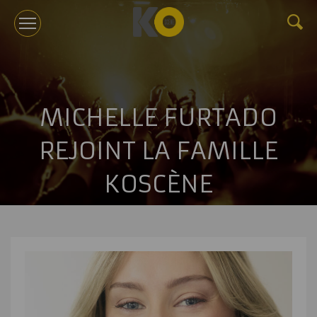
KOTV
MICHELLE FURTADO
À PROPOS
REJOINT LA FAMILLE
TOURNÉES
KOSCÈNE
ÉVÉNEMENTS CORPORATIFS ET CONFÉRENCES
GÉRANCE
NOUVELLES
BILLETTERIE
NOUS JOINDRE