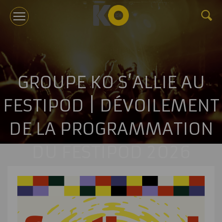
KOTV
GROUPE KO S’ALLIE AU
À PROPOS
FESTIPOD | DÉVOILEMENT
TOURNÉES
DE LA PROGRAMMATION
ÉVÉNEMENTS CORPORATIFS ET CONFÉRENCES
DU FESTIPOD 2026
GÉRANCE
NOUVELLES
BILLETTERIE
NOUS JOINDRE