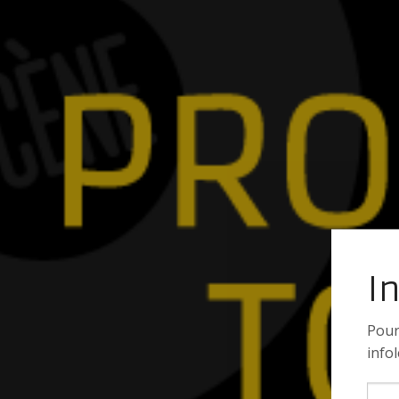
I
Pour
infol