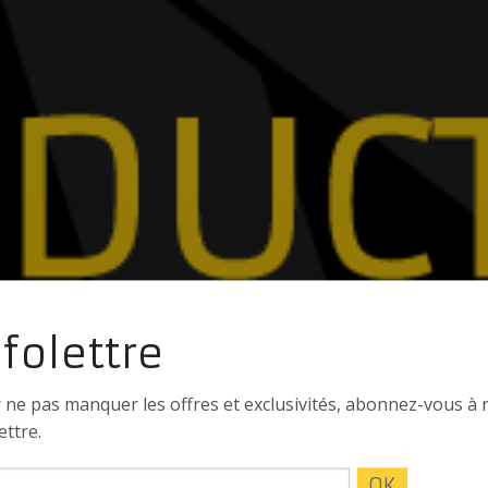
nfolettre
 ne pas manquer les offres et exclusivités, abonnez-vous à 
ettre.