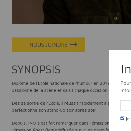
NOUS JOINDRE
I
SYNOPSIS
Pour
Diplômé de l’École nationale de l’humour en 2019, où il re
passionné de la scène et saisit chaque occasion de créer et 
infol
Dès sa sortie de l’École, il réussit rapidement à se faire in
perfectionne son stand-up soir après soir.
Je 
Depuis, P-O s’est fait remarquer dans l’émission
Le procha
l’émission
Roast Battle
diffusée sur Z, en première partie d