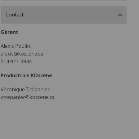
Contact
Gérant
Alexis Poulin
alexis@koscene.ca
514 923-3944
Productrice KOscène
Véronique Trépanier
vtrepanier@koscene.ca