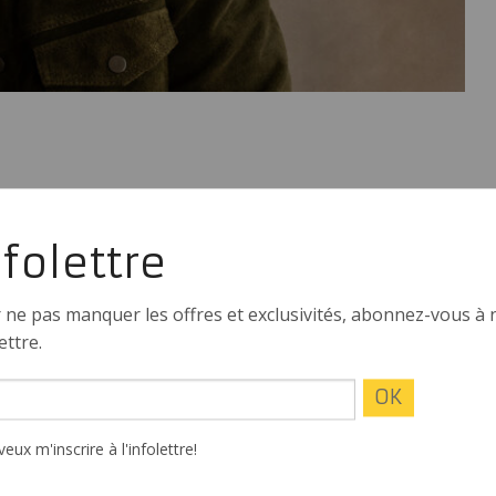
nfolettre
 ne pas manquer les offres et exclusivités, abonnez-vous à 
mporte une bourse d’excellence, P-O Forget est un véritable
de faire rire.
ettre.
viter dans les soirées d’humour et les comedy clubs, où il
veux m'inscrire à l'infolettre!
in stand-up
sur les ondes de Noovo, lors de son passage à
e Matthieu Pepper, ainsi qu’avec la captation de son premier