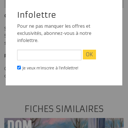
Infolettre
Gérante et Directrice de marque
Pour ne pas manquer les offres et
Sylvie Savard
exclusivités, abonnez-vous à notre
514-933-2462 p. 305
infolettre.
ssavard@koscene.ca
Productrice KOscène
Je veux m'inscrire à l'infolettre!
Chantal Lussier
clussier@koscene.ca
FICHES SIMILAIRES