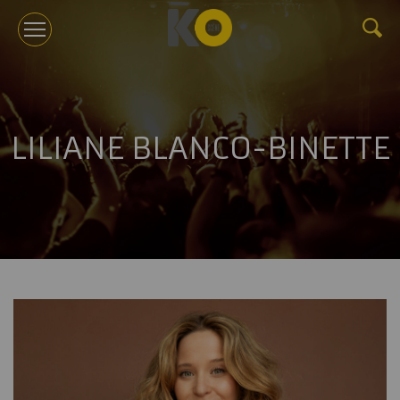
KOTV
LILIANE BLANCO-BINETTE
À PROPOS
TOURNÉES
ÉVÉNEMENTS CORPORATIFS ET CONFÉRENCES
GÉRANCE
NOUVELLES
BILLETTERIE
NOUS JOINDRE