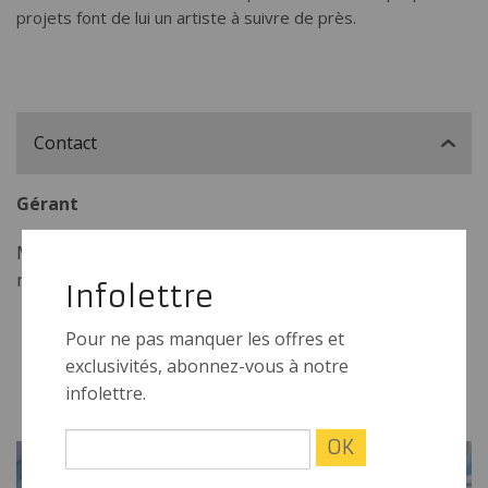
projets font de lui un artiste à suivre de près.
Contact
Gérant
Mathieu Lacroix
mlacroix@koscene.ca
Infolettre
Pour ne pas manquer les offres et
exclusivités, abonnez-vous à notre
infolettre.
FICHES SIMILAIRES