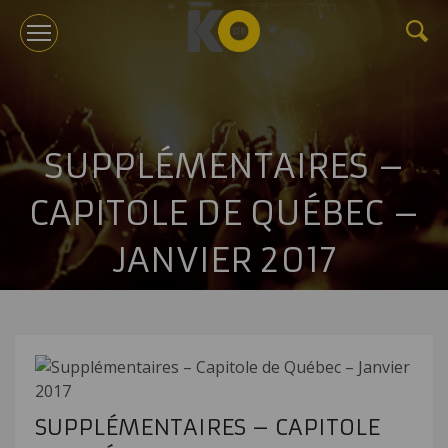
KOTV
SUPPLÉMENTAIRES –
À PROPOS
CAPITOLE DE QUÉBEC –
TOURNÉES
JANVIER 2017
ÉVÉNEMENTS CORPORATIFS ET CONFÉRENCES
GÉRANCE
NOUVELLES
BILLETTERIE
SUPPLÉMENTAIRES – CAPITOLE
NOUS JOINDRE