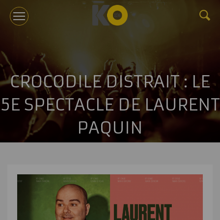
KOTV
CROCODILE DISTRAIT : LE
À PROPOS
5E SPECTACLE DE LAURENT
TOURNÉES
PAQUIN
ÉVÉNEMENTS CORPORATIFS ET CONFÉRENCES
GÉRANCE
NOUVELLES
BILLETTERIE
NOUS JOINDRE