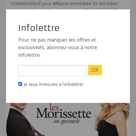
COMMUNIQUÉ pour diffusion immédiate 25 000 billets
vendus et des supplémentaires pour LES MORISSETTE
Nouvelles représentations à la Place des Arts en vente ce
samedi Prévente exclusive aux abonnés de la Place des
Infolettre
Arts et via le VeroniqueCloutier.com Montréal, le jeudi 30
janvier 2014 — Productions KOSCÈNE est heureuses
Pour ne pas manquer les offres et
d’annoncer qu’à peine deux mois
[…]
exclusivités, abonnez-vous à notre
infolettre.
LIRE PLUS
Je veux m'inscrire à l'infolettre!