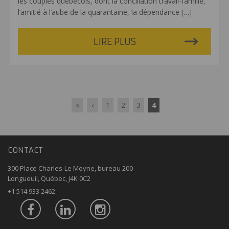
les couples québécois, dont la conciliation travail-famille,
l’amitié à l’aube de la quarantaine, la dépendance
[…]
LIRE PLUS
«
‹
1
2
3
4
CONTACT
300 Place Charles-Le Moyne, bureau 200
Longueuil, Québec, J4K 0C2
+1 514 933 2462